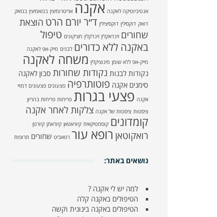
אקנה
אנטיביוטיקה לאקנה
אריטרומיצין
בנזאמיצין
בנזאק
ד״ר יורם הרט
הוצאת
דואק
דוקסילין
דוקסיצילין
טיפול
שחורים
זינדאקלין
זינדקלין
חצ׳קונים
באקנה ללא כדורים
לבנים
מייק-אפ לאקנה
משחה לאקנה
מייק-אפ ללא שומן
מינוציקלין
נקודות שחורות
נקודות לבנות
סבון לאקנה
פוטותרפיה
סימנים אקנה
פצעונים
פצעונים דמויי
פצעי בגרות
אקנה
פריחות
פריחות בהריון
צלקות לאחר אקנה
ציסטות
ציסטות של אקנה
קומדונים
קוסמטיקאית
קיוראטאן
קיוראתן
קיורטן
רופא עור
רואקוטאן
שחורים
רטאביט
תרופות
נושאים באתר:
למה יש לי אקנה ?
הטיפולים באקנה קלה
הטיפולים באקנה בינונית וקשה