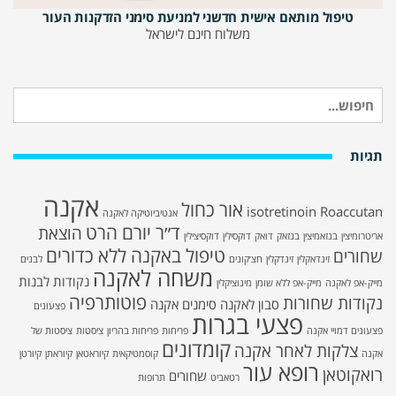
טיפול מותאם אישית חדשני למניעת סימני הזדקנות העור
משלוח חינם לישראל
חיפוש
עבור:
תגיות
אקנה
אור כחול
isotretinoin
Roaccutan
אנטיביוטיקה לאקנה
ד״ר יורם הרט
הוצאת
אריטרומיצין
בנזאמיצין
בנזאק
דואק
דוקסילין
דוקסיצילין
טיפול באקנה ללא כדורים
שחורים
זינדאקלין
זינדקלין
חצ׳קונים
לבנים
משחה לאקנה
נקודות לבנות
מייק-אפ לאקנה
מייק-אפ ללא שומן
מינוציקלין
פוטותרפיה
נקודות שחורות
סבון לאקנה
סימנים אקנה
פצעונים
פצעי בגרות
פצעונים דמויי אקנה
פריחות
פריחות בהריון
ציסטות
ציסטות של
קומדונים
צלקות לאחר אקנה
אקנה
קוסמטיקאית
קיוראטאן
קיוראתן
קיורטן
רופא עור
רואקוטאן
שחורים
רטאביט
תרופות