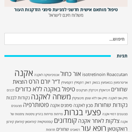
טיפול מותאם אישית חדשני למניעת סימני הזדקנות העור
משלוח חינם לישראל
חיפוש
עבור:
תגיות
אקנה
אור כחול
isotretinoin
Roaccutan
אנטיביוטיקה לאקנה
ד״ר יורם הרט
הוצאת
אריטרומיצין
בנזאמיצין
בנזאק
דואק
דוקסילין
דוקסיצילין
טיפול באקנה ללא כדורים
שחורים
זינדאקלין
זינדקלין
חצ׳קונים
לבנים
משחה לאקנה
נקודות לבנות
מייק-אפ לאקנה
מייק-אפ ללא שומן
מינוציקלין
פוטותרפיה
נקודות שחורות
סבון לאקנה
סימנים אקנה
פצעונים
פצעי בגרות
פצעונים דמויי אקנה
פריחות
פריחות בהריון
ציסטות
ציסטות של
קומדונים
צלקות לאחר אקנה
אקנה
קוסמטיקאית
קיוראטאן
קיוראתן
קיורטן
רופא עור
רואקוטאן
שחורים
רטאביט
תרופות