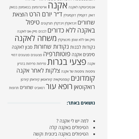
אקנה
אנטיביוטיקה לאקנה
אריטרומיצין
בנזאמיצין
בנזאק
ד״ר יורם הרט
הוצאת
דואק
דוקסילין
דוקסיצילין
טיפול
שחורים
זינדאקלין
זינדקלין
חצ׳קונים
באקנה ללא כדורים
לבנים
מייק-אפ לאקנה
משחה לאקנה
מייק-אפ ללא שומן
מינוציקלין
נקודות שחורות
נקודות לבנות
סבון לאקנה
פוטותרפיה
סימנים אקנה
פצעונים
פצעונים דמויי
פצעי בגרות
אקנה
פריחות
פריחות בהריון
צלקות לאחר אקנה
ציסטות
ציסטות של אקנה
קומדונים
קוסמטיקאית
קיוראטאן
קיוראתן
קיורטן
רופא עור
רואקוטאן
שחורים
רטאביט
תרופות
נושאים באתר:
למה יש לי אקנה ?
הטיפולים באקנה קלה
הטיפולים באקנה בינונית וקשה