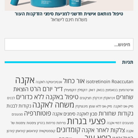
טיפול מותאם אישית חדשני למניעת סימני הזדקנות העור
משלוח חינם לישראל
חיפוש
עבור:
תגיות
אקנה
אור כחול
isotretinoin
Roaccutan
אנטיביוטיקה לאקנה
ד״ר יורם הרט
הוצאת
אריטרומיצין
בנזאמיצין
בנזאק
דואק
דוקסילין
דוקסיצילין
טיפול באקנה ללא כדורים
שחורים
זינדאקלין
זינדקלין
חצ׳קונים
לבנים
משחה לאקנה
נקודות לבנות
מייק-אפ לאקנה
מייק-אפ ללא שומן
מינוציקלין
פוטותרפיה
נקודות שחורות
סבון לאקנה
סימנים אקנה
פצעונים
פצעי בגרות
פצעונים דמויי אקנה
פריחות
פריחות בהריון
ציסטות
ציסטות של
קומדונים
צלקות לאחר אקנה
אקנה
קוסמטיקאית
קיוראטאן
קיוראתן
קיורטן
רופא עור