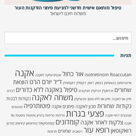
טיפול מותאם אישית חדשני למניעת סימני הזדקנות העור
משלוח חינם לישראל
חיפוש
עבור:
תגיות
אקנה
אור כחול
isotretinoin
Roaccutan
אנטיביוטיקה לאקנה
ד״ר יורם הרט
הוצאת
אריטרומיצין
בנזאמיצין
בנזאק
דואק
דוקסילין
דוקסיצילין
טיפול באקנה ללא כדורים
שחורים
זינדאקלין
זינדקלין
חצ׳קונים
לבנים
משחה לאקנה
נקודות לבנות
מייק-אפ לאקנה
מייק-אפ ללא שומן
מינוציקלין
פוטותרפיה
נקודות שחורות
סבון לאקנה
סימנים אקנה
פצעונים
פצעי בגרות
פצעונים דמויי אקנה
פריחות
פריחות בהריון
ציסטות
ציסטות של
קומדונים
צלקות לאחר אקנה
אקנה
קוסמטיקאית
קיוראטאן
קיוראתן
קיורטן
רופא עור
רואקוטאן
שחורים
רטאביט
תרופות