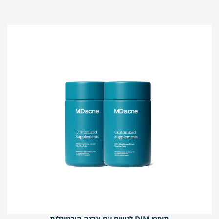
תוספי DIM לנשים עם אקנה הורמונלית