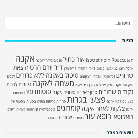
חיפוש
עבור:
תגיות
אקנה
אור כחול
isotretinoin
Roaccutan
אנטיביוטיקה לאקנה
ד״ר יורם הרט
הוצאת
אריטרומיצין
בנזאמיצין
בנזאק
דואק
דוקסילין
דוקסיצילין
טיפול באקנה ללא כדורים
שחורים
זינדאקלין
זינדקלין
חצ׳קונים
לבנים
משחה לאקנה
נקודות לבנות
מייק-אפ לאקנה
מייק-אפ ללא שומן
מינוציקלין
פוטותרפיה
נקודות שחורות
סבון לאקנה
סימנים אקנה
פצעונים
פצעי בגרות
פצעונים דמויי אקנה
פריחות
פריחות בהריון
ציסטות
ציסטות של
קומדונים
צלקות לאחר אקנה
אקנה
קוסמטיקאית
קיוראטאן
קיוראתן
קיורטן
רופא עור
רואקוטאן
שחורים
רטאביט
תרופות
נושאים באתר: