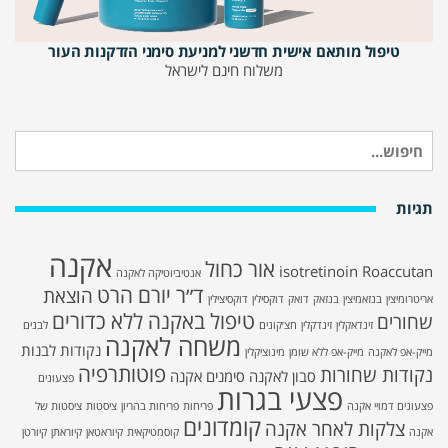
טיפול מותאם אישית חדשני למניעת סימני הזדקנות העור
משלוח חינם לישראל
חיפוש
עבור:
תגיות
אקנה
אור כחול
isotretinoin
Roaccutan
אנטיביוטיקה לאקנה
ד״ר יורם הרט
הוצאת
אריטרומיצין
בנזאמיצין
בנזאק
דואק
דוקסילין
דוקסיצילין
טיפול באקנה ללא כדורים
שחורים
זינדאקלין
זינדקלין
חצ׳קונים
לבנים
משחה לאקנה
נקודות לבנות
מייק-אפ לאקנה
מייק-אפ ללא שומן
מינוציקלין
פוטותרפיה
נקודות שחורות
סבון לאקנה
סימנים אקנה
פצעונים
פצעי בגרות
פצעונים דמויי אקנה
פריחות
פריחות בהריון
ציסטות
ציסטות של
קומדונים
צלקות לאחר אקנה
אקנה
קוסמטיקאית
קיוראטאן
קיוראתן
קיורטן