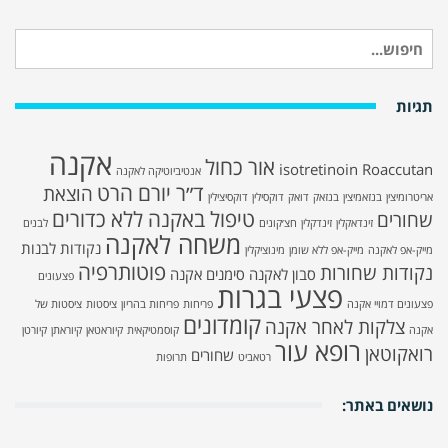
חיפוש
עבור:
תגיות
אקנה
אור כחול
isotretinoin
Roaccutan
אנטיביוטיקה לאקנה
ד״ר יורם הרט
הוצאת
אריטרומיצין
בנזאמיצין
בנזאק
דואק
דוקסילין
דוקסיצילין
טיפול באקנה ללא כדורים
שחורים
זינדאקלין
זינדקלין
חצ׳קונים
לבנים
משחה לאקנה
נקודות לבנות
מייק-אפ לאקנה
מייק-אפ ללא שומן
מינוציקלין
פוטותרפיה
נקודות שחורות
סבון לאקנה
סימנים אקנה
פצעונים
פצעי בגרות
פצעונים דמויי אקנה
פריחות
פריחות בהריון
ציסטות
ציסטות של
קומדונים
צלקות לאחר אקנה
אקנה
קוסמטיקאית
קיוראטאן
קיוראתן
קיורטן
רופא עור
רואקוטאן
שחורים
רטאביט
תרופות
נושאים באתר: