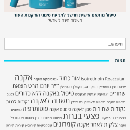
טיפול מותאם אישית חדשני למניעת סימני הזדקנות העור
משלוח חינם לישראל
חיפוש
עבור:
תגיות
אקנה
אור כחול
isotretinoin
Roaccutan
אנטיביוטיקה לאקנה
ד״ר יורם הרט
הוצאת
אריטרומיצין
בנזאמיצין
בנזאק
דואק
דוקסילין
דוקסיצילין
טיפול באקנה ללא כדורים
שחורים
זינדאקלין
זינדקלין
חצ׳קונים
לבנים
משחה לאקנה
נקודות לבנות
מייק-אפ לאקנה
מייק-אפ ללא שומן
מינוציקלין
פוטותרפיה
נקודות שחורות
סבון לאקנה
סימנים אקנה
פצעונים
פצעי בגרות
פצעונים דמויי אקנה
פריחות
פריחות בהריון
ציסטות
ציסטות של
קומדונים
צלקות לאחר אקנה
אקנה
קוסמטיקאית
קיוראטאן
קיוראתן
קיורטן