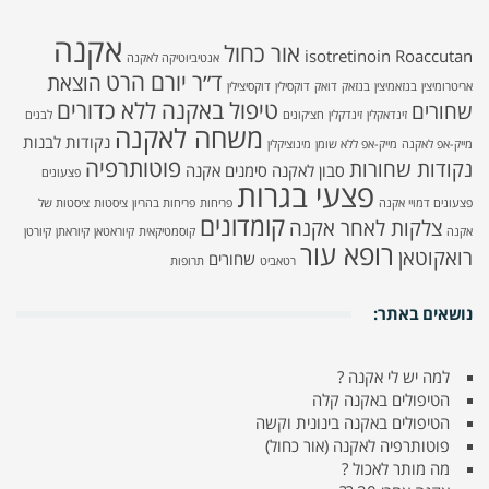
אקנה
אור כחול
isotretinoin
Roaccutan
אנטיביוטיקה לאקנה
ד״ר יורם הרט
הוצאת
אריטרומיצין
בנזאמיצין
בנזאק
דואק
דוקסילין
דוקסיצילין
טיפול באקנה ללא כדורים
שחורים
זינדאקלין
זינדקלין
חצ׳קונים
לבנים
משחה לאקנה
נקודות לבנות
מייק-אפ לאקנה
מייק-אפ ללא שומן
מינוציקלין
פוטותרפיה
נקודות שחורות
סבון לאקנה
סימנים אקנה
פצעונים
פצעי בגרות
פצעונים דמויי אקנה
פריחות
פריחות בהריון
ציסטות
ציסטות של
קומדונים
צלקות לאחר אקנה
אקנה
קוסמטיקאית
קיוראטאן
קיוראתן
קיורטן
רופא עור
רואקוטאן
שחורים
רטאביט
תרופות
נושאים באתר:
למה יש לי אקנה ?
הטיפולים באקנה קלה
הטיפולים באקנה בינונית וקשה
פוטותרפיה לאקנה (אור כחול)
מה מותר לאכול ?