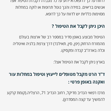
לדווח על כך לרופא.לא ידוע על כל מגבלה לקבלת הטיפול אצל
אנשים בריאים. במידה והנך נוטל תרופות או לוקה במחלות
מסוימות כלליות יש לדווח על כך לרופא.
היכן ניתן לקבל את הטיפול ?
הטיפול מבוצע באופן סדיר במספר רב של ארצות בעולם
מהמזרח הרחוק (יפן, סין, תאילנד) דרך צרפת בלגיה ואיטליה
וכלה בארה”ב קנדה ומקסיקו.
בארץ ניתן לקבל את הטיפול אצל:
ד”ר הרט מקבל מטופלים לייעוץ וטיפול במחלות עור
ואקנה באופן פרטי :
מרכז רפואי הנדיב מדיקל, רחוב הנדיב 71, הרצליה.(קומת קרקע
להמשיך עד קצה המסדרון).