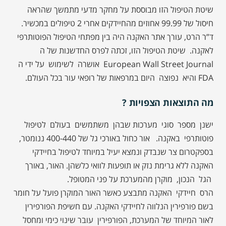
שיטת הטיפול הזו מבוססת על מחקר מדעי מתמשך שהראה
חיסול של 99.99 אחוזים מהחיידקים אחרי 2 טיפולים במכשיר.
ד”ר הרט, עורך אתר האקנה היה בין מפתחי הטיפול הפוטותרפי
לאקנה. שיטת הטיפול הזו, זכתה לפרס החדשנות של ה
European Wall Street Journal אושרה לשימוש על ידי ה
FDA והיא נפוצה היום במרפאות של רופאי עור בכל העולם.
מה התוצאות הצפויות ?
ישנן מספר סוגי מערכות שבהן משתמשים בעולם לטיפול
פוטותרפי באקנה. אור כחול באורכי גל של 400-440 ננומטר,
בספקטרום צר שנבדק ונמצא יעיל במיוחד לטיפול בחיידקי
האקנה ללא גרימת נזק או תופעות לוואי כלשהן. האור, באורך
הגל הנכון, מוקרן מהמערכת על פני המטופל.
הרס חיידקי האקנה מתבצע כאשר האור המוקרן פועל על חומר
בשם פורפירין הנלווה לחיידקי האקנה. עם חשיפת הפורפירין
לאור המיוחד של המערכת, הפורפירין עובר שינוי כימי ומחסל