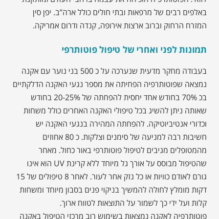
באלפים רבים של מרפאות ובתי חולים כולל ארה”ב. יפן סין
המזרח הרחוק וברוב ארצות אירופה, קנדה ודרום אמריקה.
תמונות לפני ואחרי של טיפול פוטותרפי
בעבודה מחקר מדעית שנערכה על כ 500 בני נוער עם אקנה
נמצאה שפוטותרפיה הפחיתה את מספר נגעי האקנה הדלקתיים
בכ 70% בחודש אחד יחסית להפחתה של 20-25% בחודש
שאותה ניתן להשיג בכל טיפולי האקנה האחרים כולל משחות
וכדורי אנטיביוטיקה. להפחתה המהירה בנגעי האקנה יש
חשיבות רבה למניעה של סימנים וצלקות. כ 80 אחוזים
מהמטופלים מגיבים לטיפול פוטותרפי באור כחול. מאחר
שהטיפול מבוסס על אורך גל מיוחד ללא קרינת UV הוא אינו
גורם לאודם כוויות או כל נזק אחר לעור. לאחר 8 טיפולים של 15
דקות מומלץ לחולה להמשיך בניקוי פנים בסבון מיוחד ומשחות
קלות ועל ידי כך לשמור על התוצאות לטווח ארוך.
פוטותרפיה לאקנה נמצאות בשימוש רוב מרכזי הטיפול באקנה