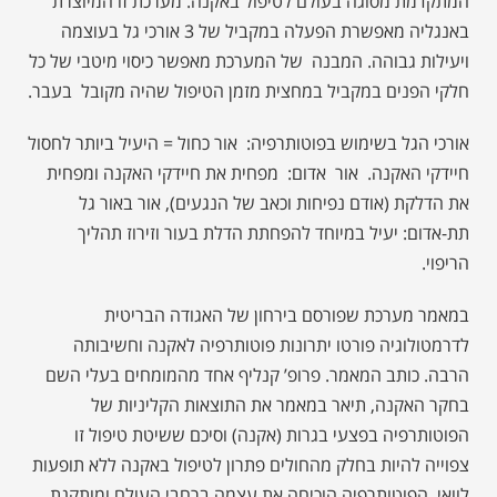
המתקדמת מסוגה בעולם לטיפול באקנה. מערכת זו המיוצרת
באנגליה מאפשרת הפעלה במקביל של 3 אורכי גל בעוצמה
ויעילות גבוהה. המבנה של המערכת מאפשר כיסוי מיטבי של כל
חלקי הפנים במקביל במחצית מזמן הטיפול שהיה מקובל בעבר.
אורכי הגל בשימוש בפוטותרפיה: אור כחול = היעיל ביותר לחסול
חיידקי האקנה. אור אדום: מפחית את חיידקי האקנה ומפחית
את הדלקת (אודם נפיחות וכאב של הנגעים), אור באור גל
תת-אדום: יעיל במיוחד להפחתת הדלת בעור וזירוז תהליך
הריפוי.
במאמר מערכת שפורסם בירחון של האגודה הבריטית
לדרמטולוגיה פורטו יתרונות פוטותרפיה לאקנה וחשיבותה
הרבה. כותב המאמר. פרופ’ קנליף אחד מהמומחים בעלי השם
בחקר האקנה, תיאר במאמר את התוצאות הקליניות של
הפוטותרפיה בפצעי בגרות (אקנה) וסיכם ששיטת טיפול זו
צפוייה להיות בחלק מהחולים פתרון לטיפול באקנה ללא תופעות
לוואי. הפוטותרפיה הוכיחה את עצמה ברחבי העולם ומותקנת