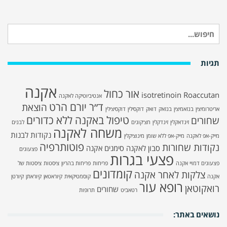
חיפוש
עבור:
תגיות
אקנה
אור כחול
isotretinoin
Roaccutan
אנטיביוטיקה לאקנה
ד״ר יורם הרט
הוצאת
אריטרומיצין
בנזאמיצין
בנזאק
דואק
דוקסילין
דוקסיצילין
טיפול באקנה ללא כדורים
שחורים
זינדאקלין
זינדקלין
חצ׳קונים
לבנים
משחה לאקנה
נקודות לבנות
מייק-אפ לאקנה
מייק-אפ ללא שומן
מינוציקלין
פוטותרפיה
נקודות שחורות
סבון לאקנה
סימנים אקנה
פצעונים
פצעי בגרות
פצעונים דמויי אקנה
פריחות
פריחות בהריון
ציסטות
ציסטות של
קומדונים
צלקות לאחר אקנה
אקנה
קוסמטיקאית
קיוראטאן
קיוראתן
קיורטן
רופא עור
רואקוטאן
שחורים
רטאביט
תרופות
נושאים באתר: