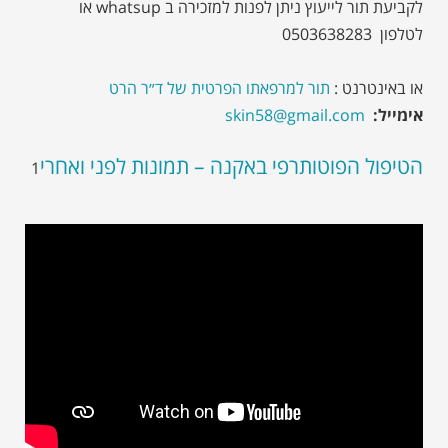
לקביעת תור לייעוץ ניתן לפנות למזכירה ב whatsup או
לטלפון 0503638283
או באינטרנט :
תור למרפאתו הפרטית של ד״ר הרט
אימייל:
skin58@gmail.com
הטיפול הפוטותרפי באקנה – תמונות לפני ואחרי
1