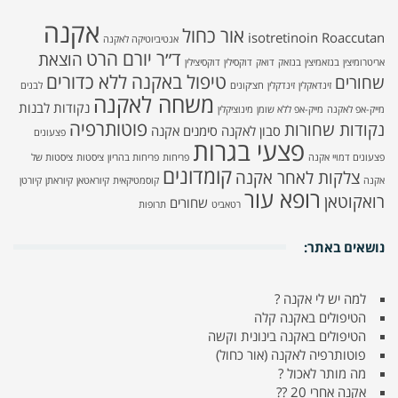
אקנה
אור כחול
isotretinoin
Roaccutan
אנטיביוטיקה לאקנה
ד״ר יורם הרט
הוצאת
אריטרומיצין
בנזאמיצין
בנזאק
דואק
דוקסילין
דוקסיצילין
טיפול באקנה ללא כדורים
שחורים
זינדאקלין
זינדקלין
חצ׳קונים
לבנים
משחה לאקנה
נקודות לבנות
מייק-אפ לאקנה
מייק-אפ ללא שומן
מינוציקלין
פוטותרפיה
נקודות שחורות
סבון לאקנה
סימנים אקנה
פצעונים
פצעי בגרות
פצעונים דמויי אקנה
פריחות
פריחות בהריון
ציסטות
ציסטות של
קומדונים
צלקות לאחר אקנה
אקנה
קוסמטיקאית
קיוראטאן
קיוראתן
קיורטן
רופא עור
רואקוטאן
שחורים
רטאביט
תרופות
נושאים באתר:
למה יש לי אקנה ?
הטיפולים באקנה קלה
הטיפולים באקנה בינונית וקשה
פוטותרפיה לאקנה (אור כחול)
מה מותר לאכול ?
אקנה אחרי 20 ??