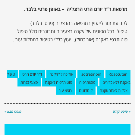
מרפאת ד”ר יורם הרט הרצליה – באופן פרטי בלבד.
לקביעת תור לייעוץ במרפאה בהרצליה (פרטי בלבד)
טיפול בכל הסוגים של אקנה בצעירים ומבוגרים כולל טיפול
פוטותרפי באקנה (אור כחול), ייעוץ כללי בטיפול במחלות עור .
Roaccutan
isotretinoin
אור כחול לאקנה
ד״ר יורם הרט
טיפול
באקנה ללא כדורים
פוטותרפיה
פוטותרפיה לאקנה
פצעי בגרות
צלקות לאחר אקנה
קומדונים
רופא עור
« פוסט קודם
פוסט הבא »