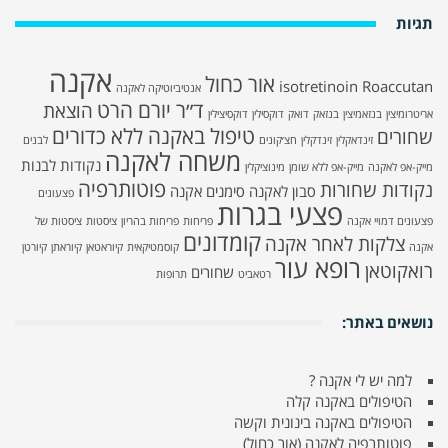
תגיות
אקנה
אור כחול
isotretinoin
Roaccutan
אנטיביוטיקה לאקנה
ד״ר יורם הרט
הוצאת
אריטרומיצין
בנזאמיצין
בנזאק
דואק
דוקסילין
דוקסיצילין
טיפול באקנה ללא כדורים
שחורים
זינדאקלין
זינדקלין
חצ׳קונים
לבנים
משחה לאקנה
נקודות לבנות
מייק-אפ לאקנה
מייק-אפ ללא שומן
מינוציקלין
פוטותרפיה
נקודות שחורות
סבון לאקנה
סימנים אקנה
פצעונים
פצעי בגרות
פצעונים דמויי אקנה
פריחות
פריחות בהריון
ציסטות
ציסטות של
קומדונים
צלקות לאחר אקנה
אקנה
קוסמטיקאית
קיוראטאן
קיוראתן
קיורטן
רופא עור
רואקוטאן
שחורים
רטאביט
תרופות
נושאים באתר:
למה יש לי אקנה ?
הטיפולים באקנה קלה
הטיפולים באקנה בינונית וקשה
פוטותרפיה לאקנה (אור כחול)