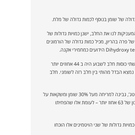
דולה של שומן בנוסף לכמות גדולה של מלח.
ניקות לנו את החלב, ישנן כמויות גדולות של
 של פרה בהריון, מכיל כמות גדולה של הורמונים
מחקר על 47 אלף נשים (!!) בארה”ב הראה שלנשים ששתו יותר משתי כוסות חלב לשבוע היה ב 44 אחוזים יותר
נמצא הבדל מהותי בין חלב רזה לשומני. חלב
נמצא גם שהנשים שדיווחו על אכילת יותר ממנה ליום של גבינת קוטג’, גבינה למריחה מעל 30% שומן ומשקאות על
בסיס חלב בהיותם בני נוער – לקו באותה תקופה יותר באקנה . (סיכון של 63 אחוז יותר – לעומת אלו שהפחיתו
מין B6 ו B12 . תוספות עם כמויות גדולות של שני הויטמינים אלו הוכחו