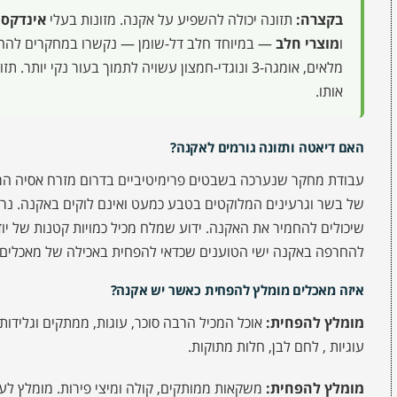
בקצרה:
תזונה יכולה להשפיע על אקנה. מזונות בעלי
אינדקס 
ו
מוצרי חלב
— במיוחד חלב דל-שומן — נקשרו במחקרים להחמר
מלאים, אומגה-3 ונוגדי-חמצון עשויה לתמוך בעור נקי 
אותו.
האם דיאטה ותזונה גורמים לאקנה?
עבודת מחקר שנערכה בשבטים פרימיטיביים בדרום מזרח אסיה הרא
של בשר וגרעינים המלוקטים בטבע כמעט ואינם לוקים באקנה. נרא
שיכולים להחמיר את האקנה. ידוע שמלח מכיל כמויות קטנות של יוד
להחרפה באקנה ישי הטוענים שכדאי להפחית באכילה של מאכלים מ
איזה מאכלים מומלץ להפחית כאשר יש אקנה?
מומלץ להפחית:
אוכל המכיל הרבה סוכר, עוגות, ממתקים וגלידות
עוגיות , לחם לבן, חלות מתוקות.
מומלץ להפחית:
משקאות ממותקים, קולה ומיצי פירות. מומלץ לע