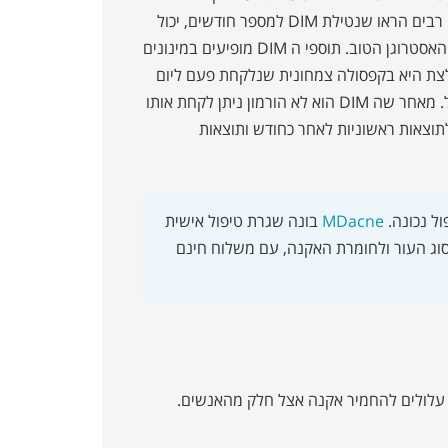
המופק מקייל, ברוקולי, כרבו ניצנים ועלי אלפלפה. מחקרים קליניים רבים הראו שנטילת DIM למספר חודשים, יכול
לעזור להפחית את כמות האסטרוגן הרע במחזור ולהעלות את אחוז האסטרוגן הטוב. תוספי ה DIM מופיעים במינונים
 ליום. דרך המתן המומלצת היא בקפסולה צמחונית שנלקחת פעם ליום
אחרי האוכל. ניתן גם לפתוח את הקפסולה ולפזר את תוכנה על אוכל. מאחר שה DIM הוא לא הורמון ניתן לקחת אותו
לתוצאות ראשוניות לאחר כחודש ותוצאות
ול נכונה.
MDacne
בונה שגרת טיפול אישית
סוג העור ולחומרת האקנה, עם משלוח חינם
ב עלולים להחמיר אקנה אצל חלק מהאנשים.