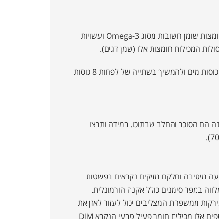
מומלץ לאכול יותר דגים (סלמון, טונה, סרדינים). דגים אלו מכילים חומצות שומן חשובות מסוג Omega-3 ועשויות
סולות המכילות חומצות אלו (שמן דגים).
מומלץ לשתות הרבה מים. כדאי להתחיל את היום בשתייה של שתי כוסות מים ולהמשיך בשתייה של לפחות 8 כוסות
ה הם הסוכר והחלב שבתוכו. במידה ותרצו
עה מיטיבה וחלקם מזיקים נקראים בפשטות
ווה במפר סימנים כולל אקנה הורמונלית.
מירקות ממשפחת המצליבים יכול לעזור לאזן את
ההורמונים הנשיים ועל ידי כך עשוי לעזור באקנה הורמונלית. התוספים אלו מכילים חומר פעיל טבעי הנקרא DIM