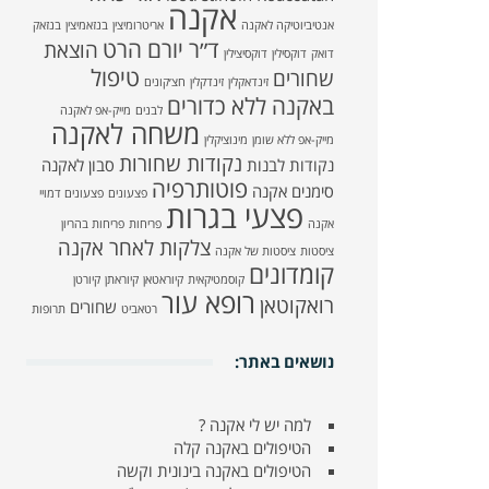
אקנה
אנטיביוטיקה לאקנה
אריטרומיצין
בנזאמיצין
בנזאק
ד״ר יורם הרט
הוצאת
דואק
דוקסילין
דוקסיצילין
טיפול
שחורים
זינדאקלין
זינדקלין
חצ׳קונים
באקנה ללא כדורים
לבנים
מייק-אפ לאקנה
משחה לאקנה
מייק-אפ ללא שומן
מינוציקלין
נקודות שחורות
נקודות לבנות
סבון לאקנה
פוטותרפיה
סימנים אקנה
פצעונים
פצעונים דמויי
פצעי בגרות
אקנה
פריחות
פריחות בהריון
צלקות לאחר אקנה
ציסטות
ציסטות של אקנה
קומדונים
קוסמטיקאית
קיוראטאן
קיוראתן
קיורטן
רופא עור
רואקוטאן
שחורים
רטאביט
תרופות
נושאים באתר:
למה יש לי אקנה ?
הטיפולים באקנה קלה
הטיפולים באקנה בינונית וקשה